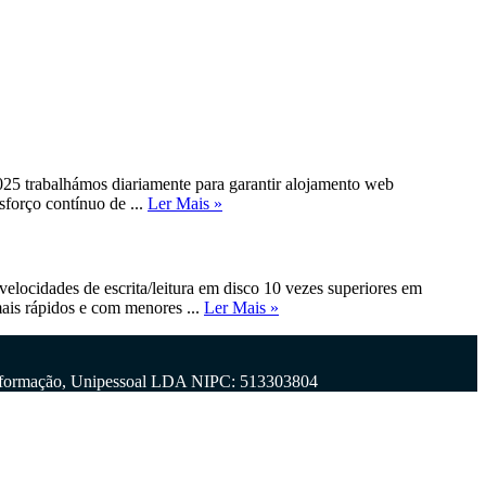
25 trabalhámos diariamente para garantir alojamento web
forço contínuo de ...
Ler Mais »
locidades de escrita/leitura em disco 10 vezes superiores em
ais rápidos e com menores ...
Ler Mais »
 Informação, Unipessoal LDA NIPC: 513303804