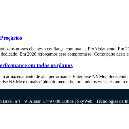
 Preçários
odos os nossos clientes a confiança contínua na ProAlojamento. Em 20
 e dedicado. Em 2026 reforçamos esse compromisso. Como parte deste es
rformance em todos os planos
com armazenamento de alta performance Enterprise NVMe, oferecendo ve
prise NVMe é o mais rápido do mercado, tornando os websites muito m
o Brasil nº1 - 9º Andar, 1749-008 Lisboa | SkyWeb - Tecnologias de