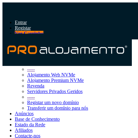
Entrar
Registar
Ver Carrinho
Alternar
navegação
Área do Cliente
Loja
Procurar Todos
-----
Alojamento Web NVMe
Alojamento Premium NVMe
Revenda
Servidores Privados Geridos
-----
Registar um novo domínio
Transferir um domínio para nós
Anúncios
Base de Conhecimento
Estado da Rede
Afiliados
Contacte-nos